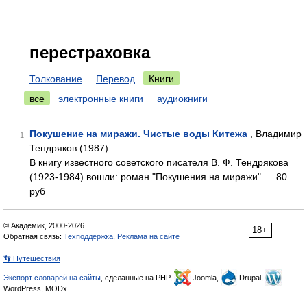
перестраховка
Толкование
Перевод
Книги
все
электронные книги
аудиокниги
Покушение на миражи. Чистые воды Китежа
, Владимир
1
Тендряков (1987)
В книгу известного советского писателя В. Ф. Тендрякова
(1923-1984) вошли: роман "Покушения на миражи" … 80
руб
© Академик, 2000-2026
18+
Обратная связь:
Техподдержка
,
Реклама на сайте
👣 Путешествия
Экспорт словарей на сайты
, сделанные на PHP,
Joomla,
Drupal,
WordPress, MODx.